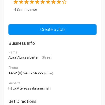
star
star
star
star
star
star
star
star
star
star_bordered
4 See reviews
Create a Job
Business Info
Name
AbisY Abrissarbeiten
Street
Phone
+432 (0) 245 234
xxx
(show)
Website
http://terezasalarams.nah
Get Directions