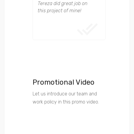
Tereza did great job on
USA
this project of mine!
It was p
doing b
for this 
Promotional Video
Let us introduce our team and
work policy in this promo video.