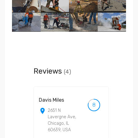
Reviews
(4)
Davis Miles
Tereza 
8
room
room
2651 N
2651
Lavergne Ave,
Lave
Chicago, IL
Ave,
60639, USA
Chic
IL 60