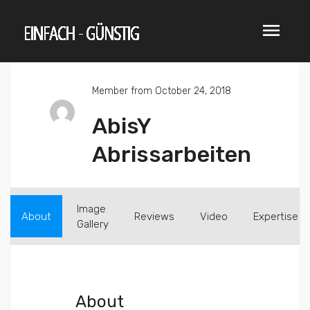
menu
Member from October 24, 2018
AbisY
Abrissarbeiten
Image
About
Reviews
Video
Expertise
Gallery
About